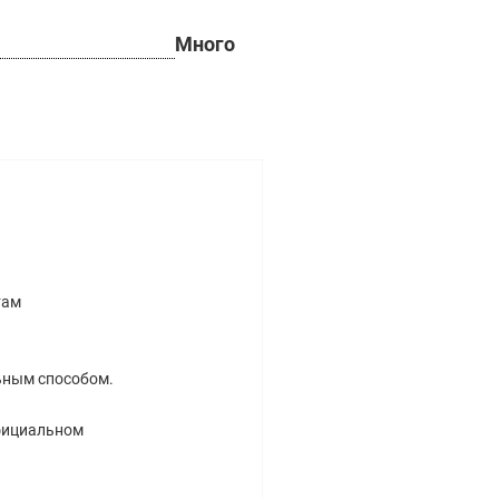
Много
там
ьным способом.
официальном