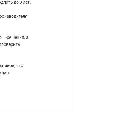
длить до 3 лет.
производителя
IT-решения, а
проверить
дников, что
адач.