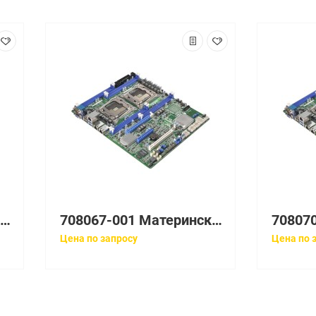
126982-003 Материнская плата HP System I/O board для ML750 G1
708067-001 Материнская плата HP A-side system board для BL680c G7
Цена по запросу
Цена по 