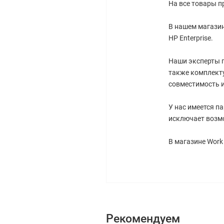
На все товары п
В нашем магазин
HP Enterprise.
Наши эксперты г
также комплект
совместимость и
У нас имеется п
исключает возм
В магазине Work
Рекомендуем