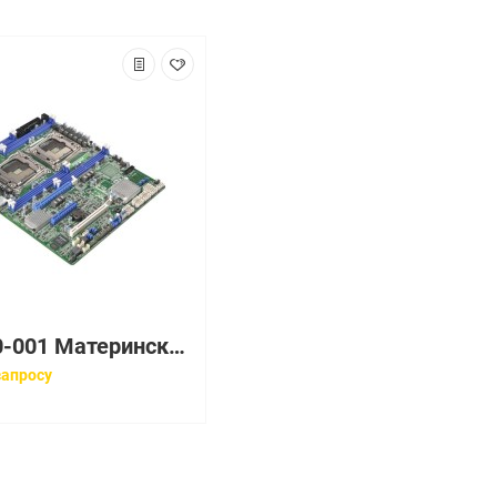
708070-001 Материнская плата HP System board standalone R2
запросу