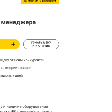
поможем с выбором
у менеджера
УЗНАТЬ ЦЕНУ
У
И НАЛИЧИЕ
идку от цены конкурента!
 категории товара!
ендарных дней
ну и наличие оборудования
плата HP
у менеджера прямо