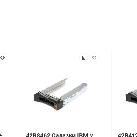
08FKXC Салазки для серверов Dell 2.5" Hard Drive Tray Caddy PowerEdge G13 8FKXC
42R8462 Салазки IBM v3700 3.5 Hard Drive Tray для 2.5 HDD