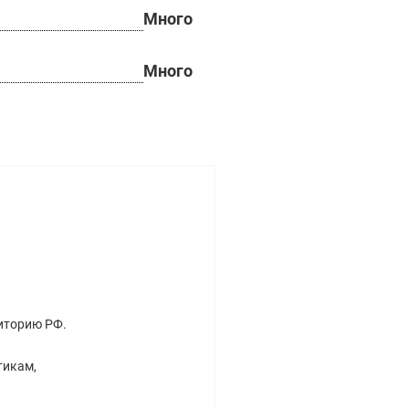
Много
Много
риторию РФ.
тикам,