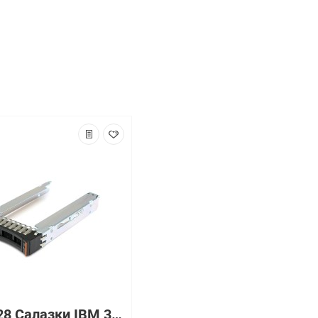
42R4128 Салазки IBM 35 SAS/SATA Tray x3650 x3500 M2 M3 DS3400 EXP3000