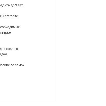
длить до 3 лет.
 Enterprise.
 необходимых
 сверке
дников, что
адач.
Москве по самой