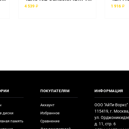
4 539 ₽
1 916 ₽
ОРИИ
ПОКУПАТЕЛЯМ
ИНФОРМАЦИЯ
ООО "АйТи-Воркс"
ы
Аккаунт
115419, г. Москва
е диски
Избранное
ул. Орджоникидзе
ивная память
Сравнение
д. 11, стр. 6