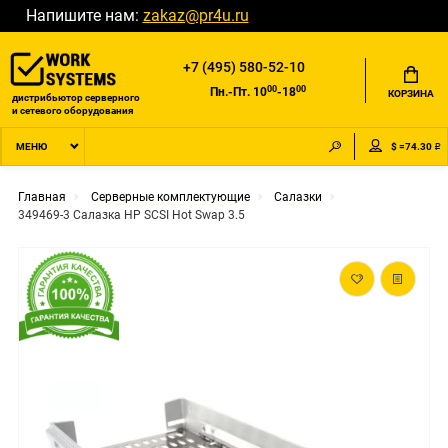
Напишите нам:
zakaz@pr4u.ru
+7 (495) 580-52-10
00
00
Пн.-Пт. 10
-18
КОРЗИНА
дистрибьютор серверного
и сетевого оборудования
$ =74.30 ₽
МЕНЮ
Главная
Серверные комплектующие
Салазки
349469-3 Салазка HP SCSI Hot Swap 3.5