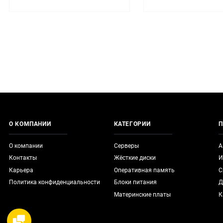
О КОМПАНИИ
КАТЕГОРИИ
П
О компании
Серверы
А
Контакты
Жёсткие диски
И
Карьера
Оперативная память
С
Политика конфиденциальности
Блоки питания
Д
Материнские платы
К