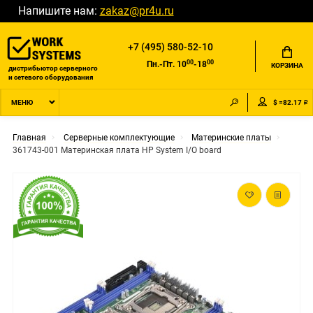
Напишите нам:
zakaz@pr4u.ru
+7 (495) 580-52-10
00
00
Пн.-Пт. 10
-18
КОРЗИНА
дистрибьютор серверного
и сетевого оборудования
$ =82.17 ₽
МЕНЮ
Главная
Серверные комплектующие
Материнские платы
361743-001 Материнская плата HP System I/O board