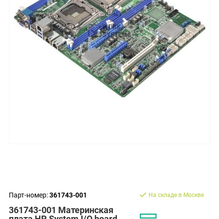
Парт-номер:
361743-001
На складе в Москве
361743-001 Материнская
плата HP System I/O board