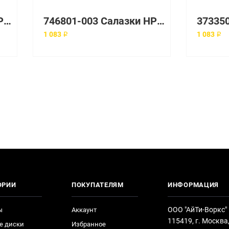
146763-001 Салазки HP Enterprise
746801-003 Салазки HP Enterprise 3.5"
1 083 ₽
1 083 ₽
ОРИИ
ПОКУПАТЕЛЯМ
ИНФОРМАЦИЯ
ООО "АйТи-Воркс"
ы
Аккаунт
115419, г. Москва
е диски
Избранное