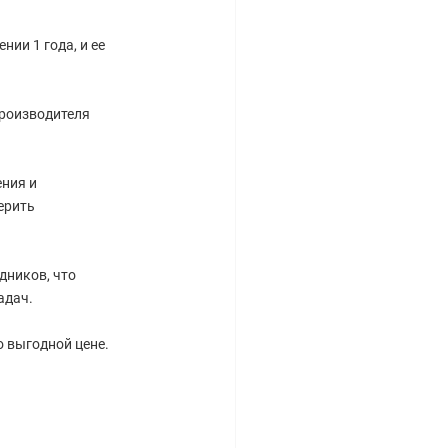
ии 1 года, и ее
производителя
ния и
ерить
дников, что
адач.
о выгодной цене.