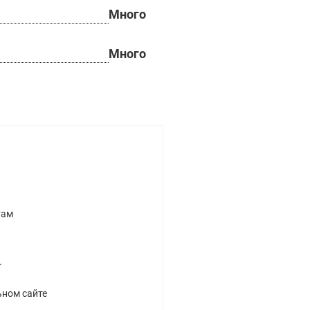
Много
Много
там
.
ьном сайте