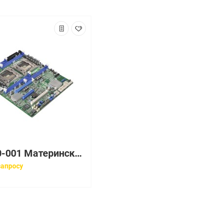
408290-001 Материнская плата HP System board
запросу