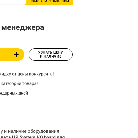
поможем с выбором
у менеджера
УЗНАТЬ ЦЕНУ
У
И НАЛИЧИЕ
идку от цены конкурента!
 категории товара!
ендарных дней
ну и наличие оборудования
ата HP System I/O board для