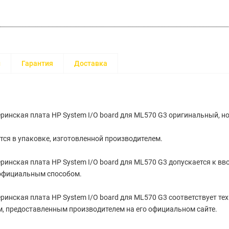
и
Гарантия
Доставка
ринская плата HP System I/O board для ML570 G3 оригинальный, н
тся в упаковке, изготовленной производителем.
ринская плата HP System I/O board для ML570 G3 допускается к вво
официальным способом.
ринская плата HP System I/O board для ML570 G3 cоответствует те
, предоставленным производителем на его официальном сайте.