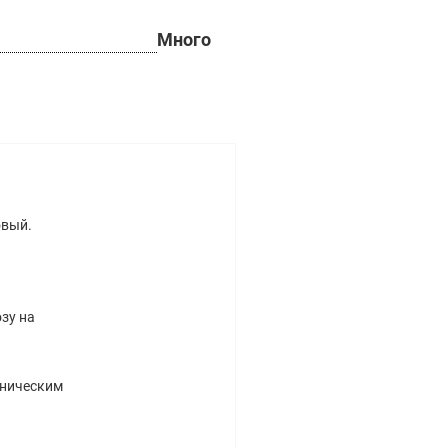
Много
овый.
зу на
хническим