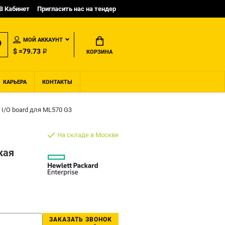
B Кабинет
Пригласить нас на тендер
МОЙ АККАУНТ
$ =79.73 ₽
КОРЗИНА
КАРЬЕРА
КОНТАКТЫ
I/O board для ML570 G3
На складе в Москве
кая
ЗАКАЗАТЬ ЗВОНОК