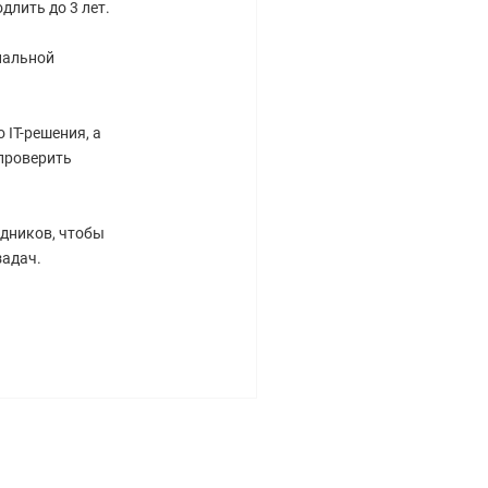
длить до 3 лет.
нальной
IT-решения, а
проверить
дников, чтобы
задач.