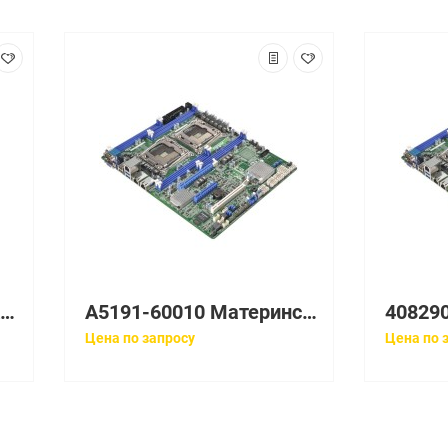
419527-001 Материнская плата HP System I/O board
A5191-60010 Материнская плата HP Platform Monitor Board
Цена по запросу
Цена по 