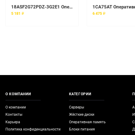
18ASF2G72PDZ-3G2E1 Оперативная память Micron MTA
5 181 ₽
6 475 ₽
О КОМПАНИИ
КАТЕГОРИИ
П
О компании
Серверы
А
Контакты
Жёсткие диски
И
Карьера
Оперативная память
С
Политика конфиденциальности
Блоки питания
Д