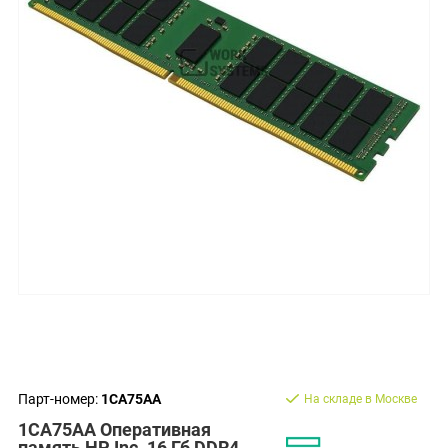
Парт-номер:
1CA75AA
На складе в Москве
1CA75AA Оперативная
память HP Inc. 16 Гб DDR4