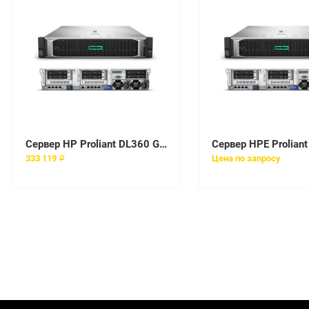
Сервер HP Proliant DL360 Gen9, 1(up2)x E5-2609v3 6C 1.9 GHz, DDR4-2133 1x16GB-R, P440ar/2GB (RAID 1+0/5/5+0/6/6+0) 2x300GB 10K SAS (8/10 SFF 2.5" HP) 1x500W Flex Plat (up2), 4x1Gb/s,DVDRW,iLO4.2,Rack1U,3-3-3
333 119 ₽
Цена по запросу