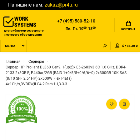
Напишите нам:
zakaz@pr4u.ru
+7 (495) 580-52-10
00
00
Пн.-Пт. 10
-18
КОРЗИНА
дистрибьютор серверного
и сетевого оборудования
$ =78.30 ₽
МЕНЮ
Главная
Серверы
Сервер HP Proliant DL360 Gen9, 1(up2)x E5-2603v3 6C 1.6 GHz, DDR4-
2133 2x8GB-R, P440ar/2GB (RAID 1+0/5/5+0/6/6+0) 2x300GB 10K SAS
(8/10 SFF 2.5" HP) 2x500W Flex Plat (),
4x1Gb/s,DVDRW,iLO4.2,Rack1U,3-3-3