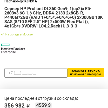
Парт-номер:
K8N31A
Сервер HP Proliant DL360 Gen9, 1(up2)x E5-
2603v3 6C 1.6 GHz, DDR4-2133 2x8GB-R,
P440ar/2GB (RAID 1+0/5/5+0/6/6+0) 2x300GB 10K
SAS (8/10 SFF 2.5" HP) 2x500W Flex Plat (),
4x1Gb/s,DVDRW,iLO4.2,Rack1U,3-3-3
На складе в Москве
ЗАКАЗАТЬ ЗВОНОК
поможем с выбором
цена последней отгрузки со склада:
4559 $
356 982 ₽