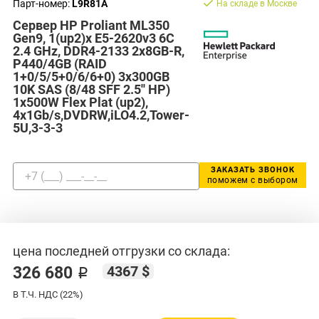
Парт-номер:
L9R81A
На складе в Москве
Сервер HP Proliant ML350
Gen9, 1(up2)x E5-2620v3 6C
2.4 GHz, DDR4-2133 2x8GB-R,
P440/4GB (RAID
1+0/5/5+0/6/6+0) 3x300GB
10K SAS (8/48 SFF 2.5'' HP)
1x500W Flex Plat (up2),
4x1Gb/s,DVDRW,iLO4.2,Tower-
5U,3-3-3
ЗАКАЗАТЬ ЗВОНОК
поможем с выбором
цена последней отгрузки со склада:
4367 $
326 680 ₽
В Т.Ч. НДС (22%)