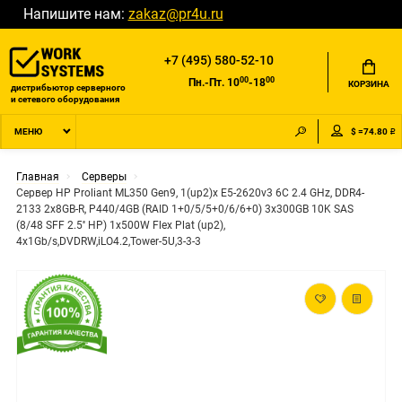
Напишите нам:
zakaz@pr4u.ru
+7 (495) 580-52-10
00
00
Пн.-Пт. 10
-18
КОРЗИНА
дистрибьютор серверного
и сетевого оборудования
$ =74.80 ₽
МЕНЮ
Главная
Серверы
Сервер HP Proliant ML350 Gen9, 1(up2)x E5-2620v3 6C 2.4 GHz, DDR4-
2133 2x8GB-R, P440/4GB (RAID 1+0/5/5+0/6/6+0) 3x300GB 10K SAS
(8/48 SFF 2.5'' HP) 1x500W Flex Plat (up2),
4x1Gb/s,DVDRW,iLO4.2,Tower-5U,3-3-3