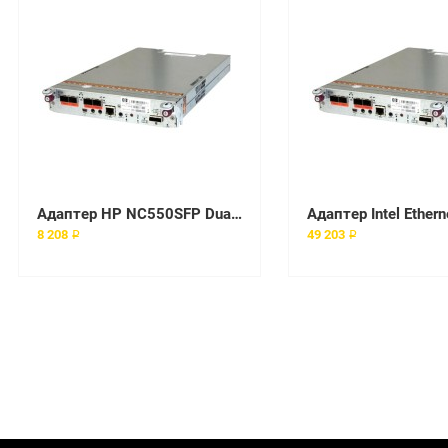
Адаптер HP NC550SFP Dual Port 10GbE Server Adapter [586444-001]
8 208 ₽
49 203 ₽