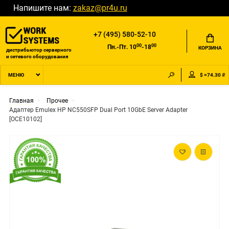
Напишите нам:
zakaz@pr4u.ru
+7 (495) 580-52-10
00
00
Пн.-Пт. 10
-18
КОРЗИНА
дистрибьютор серверного
и сетевого оборудования
$ =74.30 ₽
МЕНЮ
Главная
Прочее
Адаптер Emulex HP NC550SFP Dual Port 10GbE Server Adapter
[OCE10102]