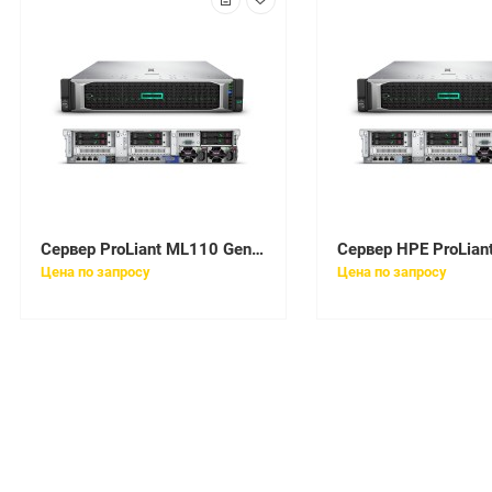
Сервер ProLiant ML110 Gen10 Silver 4110 HotPlug Tower(4.5U)/Xeon8C 2.1GHz(11Mb)/1x16GbR1D_2666/S100i(ZM/RAID 0/1/10/5)/noHDD(4/8up)LFF/noDVD/iLOstd(no port)/2NHPFan/2x1GbEth/1x550W(NHP)
Цена по запросу
Цена по запросу