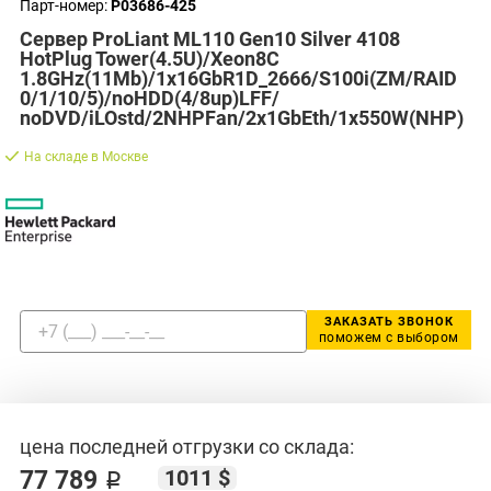
Парт-номер:
P03686-425
Сервер ProLiant ML110 Gen10 Silver 4108
HotPlug Tower(4.5U)/Xeon8C
1.8GHz(11Mb)/1x16GbR1D_2666/S100i(ZM/RAID
0/1/10/5)/noHDD(4/8up)LFF/
noDVD/iLOstd/2NHPFan/2x1GbEth/1x550W(NHP)
На складе в Москве
ЗАКАЗАТЬ ЗВОНОК
поможем с выбором
цена последней отгрузки со склада:
1011 $
77 789 ₽