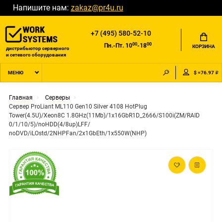
Напишите нам:
zakaz@pr4u.ru
+7 (495) 580-52-10
00
00
Пн.-Пт. 10
-18
КОРЗИНА
дистрибьютор серверного
и сетевого оборудования
$ =76.97 ₽
МЕНЮ
Главная
Серверы
Сервер ProLiant ML110 Gen10 Silver 4108 HotPlug
Tower(4.5U)/Xeon8C 1.8GHz(11Mb)/1x16GbR1D_2666/S100i(ZM/RAID
0/1/10/5)/noHDD(4/8up)LFF/
noDVD/iLOstd/2NHPFan/2x1GbEth/1x550W(NHP)