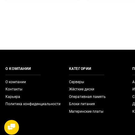
О КОМПАНИИ
КАТЕГОРИИ
П
О компании
Серверы
А
Контакты
Жёсткие диски
И
Карьера
Оперативная память
С
Политика конфиденциальности
Блоки питания
Д
Материнские платы
К