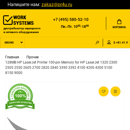
Напишите нам:
zakaz@pr4u.ru
+7 (495) 580-52-10
00
00
Пн.-Пт. 10
-18
КОРЗИНА
дистрибьютор серверного
и сетевого оборудования
$ =81.41 ₽
МЕНЮ
Главная
Прочее
128MB HP LaserJet Printer 100-pin Memory for HP LaserJet 1320 2300
2505 2550 2605 2700 2820 2840 3390 3392 4100 4200 4300 5100
8150 9000