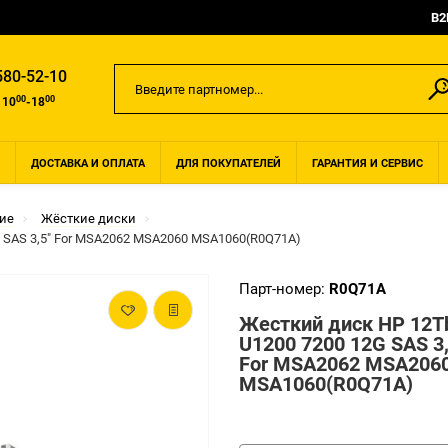
B2
580-52-10
00
00
 10
-18
ДОСТАВКА И ОПЛАТА
ДЛЯ ПОКУПАТЕЛЕЙ
ГАРАНТИЯ И СЕРВИС
ие
Жёсткие диски
 SAS 3,5" For MSA2062 MSA2060 MSA1060(R0Q71A)
Парт-номер:
R0Q71A
Жесткий диск HP 12T
U1200 7200 12G SAS 3,
For MSA2062 MSA206
MSA1060(R0Q71A)