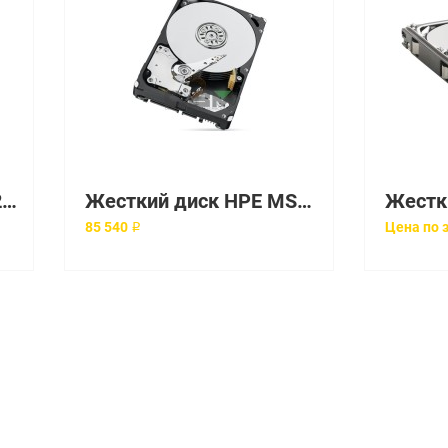
Жесткий диск HP P13252-001 14Tb 7200 SAS 3,5 HDD
Жесткий диск HPE MSA 12TB SAS 12G Midline 7.2K LFF M2 HDD [P13251-001]
85 540 ₽
Цена по 