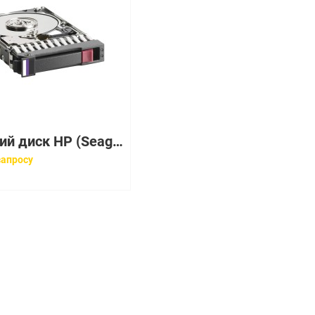
Жесткий диск HP (Seagate) Exos 7E8 8Tb U1200 7200 256Mb 12G 512e SAS 3,5" For MSA2062 MSA2060 MSA1060(P17182-001)
запросу