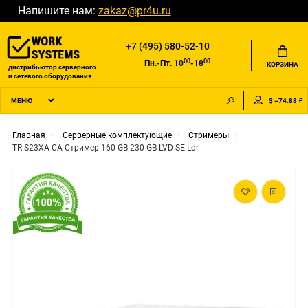
Напишите нам:
zakaz@pr4u.ru
+7 (495) 580-52-10
00
00
Пн.-Пт. 10
-18
КОРЗИНА
дистрибьютор серверного
и сетевого оборудования
$ =74.88 ₽
МЕНЮ
Главная
Серверные комплектующие
Стримеры
TR-S23XA-CA Стример 160-GB 230-GB LVD SE Ldr