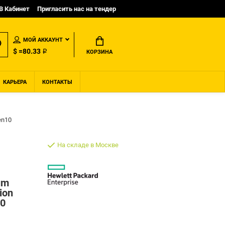
B Кабинет
Пригласить нас на тендер
МОЙ АККАУНТ
$ =80.33 ₽
КОРЗИНА
КАРЬЕРА
КОНТАКТЫ
en10
На складе в Москве
um
ion
10