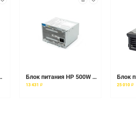
latinum Plus Power Supply Kit [656364-B21]
Блок питания HP 500W Power Supply for Proliant Dl160 G8 [656365-B21]
13 431 ₽
25 010 ₽