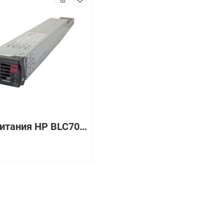
Блок питания HP BLC7000 ENCLOSURE POWER SUPPLY WITH IEC CORD [412138-B21]