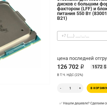
дисков с большим фо
фактором (LFF) и бло
питания 550 Вт (83001
B21)
цена последней отгру
126 702 ₽
1572 $
В Т.Ч. НДС (22%)
В КОРЗИН
✅ Нашли дешевле? Сделаем ск