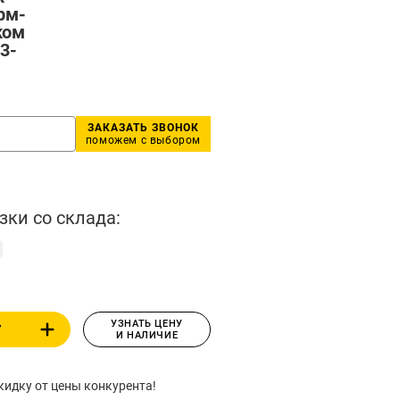
рм-
ком
3-
ЗАКАЗАТЬ ЗВОНОК
поможем с выбором
зки со склада:
УЗНАТЬ ЦЕНУ
У
И НАЛИЧИЕ
идку от цены конкурента!