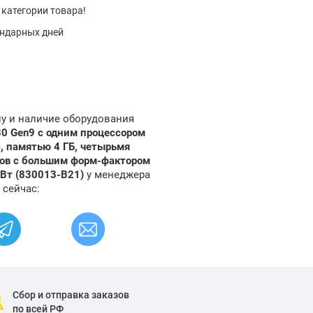
 категории товара!
ендарных дней
ну и наличие оборудования
80 Gen9 с одним процессором
4, памятью 4 ГБ, четырьмя
ков с большим форм-фактором
 Вт (830013-B21)
у менеджера
 сейчас:
Сбор и отправка заказов
по всей РФ