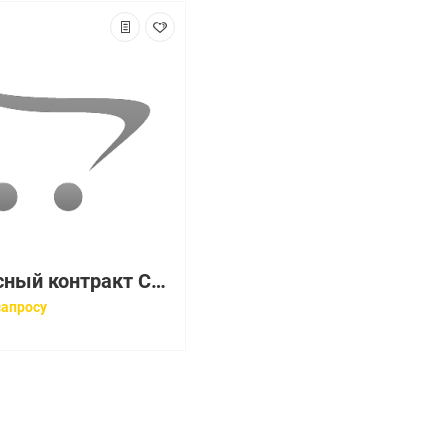
Сервисный контракт CON-3SNT-ISR4331AX
запросу