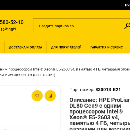
B2
 580-52-10
00
00
 10
-18
ДОСТАВКА И ОПЛАТА
ДЛЯ ПОКУПАТЕЛЕЙ
ГАРАНТИЯ И СЕРВИС
дним процессором Intel® Xeon® E5-2603 v4, памятью 4 ГБ, четырьмя отс
м питания 550 Вт (830013-B21)
Парт-номер:
830013-B21
Описание: HPE ProLia
DL80 Gen9 с одним
процессором Intel®
Xeon® E5-2603 v4,
памятью 4 ГБ, четыр
отсеками для жестки