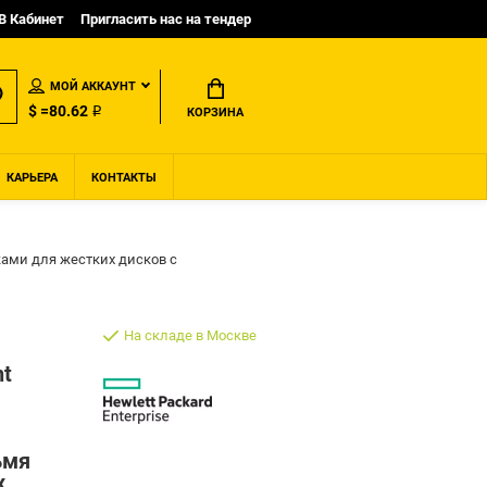
B Кабинет
Пригласить нас на тендер
МОЙ АККАУНТ
$ =80.62 ₽
КОРЗИНА
КАРЬЕРА
КОНТАКТЫ
еками для жестких дисков с
На складе в Москве
nt
ьмя
х