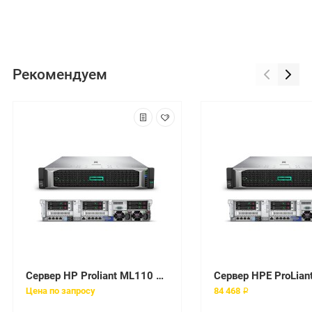
Рекомендуем
Сервер HP Proliant ML110 Gen9, 1x E5-2603v4 6C 1.7GHz, 1x8GB-R DDR4-2400T, B140i/ZM (RAID 1+0/5/5+0) noHDD (4 LFF 3.5'' NHP) 1x350W NHP NonRPS (up2x750W Gold), 2x1Gb/s,noDVD,iLO4.2, Tower-5U, 3-1-1
Цена по запросу
84 468 ₽