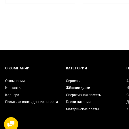
О КОМПАНИИ
КАТЕГОРИИ
П
О компании
Серверы
А
Контакты
Жёсткие диски
И
Карьера
Оперативная память
С
Политика конфиденциальности
Блоки питания
Д
Материнские платы
К