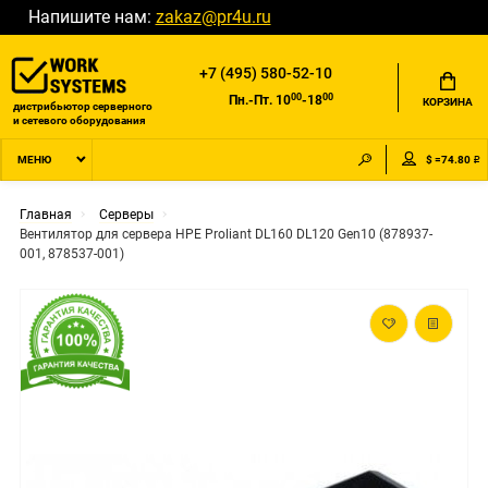
Напишите нам:
zakaz@pr4u.ru
+7 (495) 580-52-10
00
00
Пн.-Пт. 10
-18
КОРЗИНА
дистрибьютор серверного
и сетевого оборудования
$ =74.80 ₽
МЕНЮ
Главная
Серверы
Вентилятор для сервера HPE Proliant DL160 DL120 Gen10 (878937-
001, 878537-001)