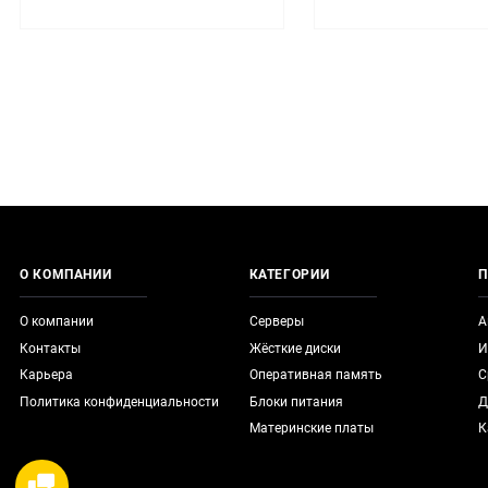
О КОМПАНИИ
КАТЕГОРИИ
П
О компании
Серверы
А
Контакты
Жёсткие диски
И
Карьера
Оперативная память
С
Политика конфиденциальности
Блоки питания
Д
Материнские платы
К