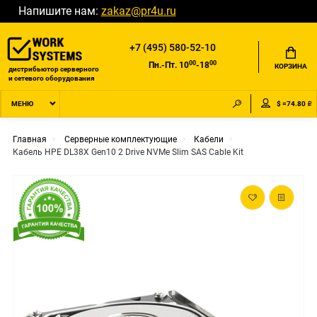
Напишите нам:
zakaz@pr4u.ru
+7 (495) 580-52-10
00
00
Пн.-Пт. 10
-18
КОРЗИНА
дистрибьютор серверного
и сетевого оборудования
$ =74.80 ₽
МЕНЮ
Главная
Серверные комплектующие
Кабели
Кабель HPE DL38X Gen10 2 Drive NVMe Slim SAS Cable Kit