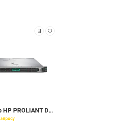
Сервер HP PROLIANT DL360 GEN10 4114 85W 1P 16G-2R P408I-A 8SFF 1X500W BASE [867962-B21]
запросу