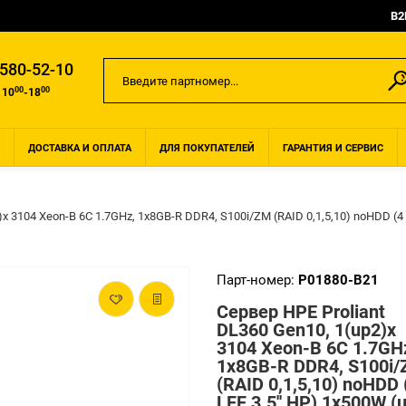
B2
 580-52-10
00
00
 10
-18
ДОСТАВКА И ОПЛАТА
ДЛЯ ПОКУПАТЕЛЕЙ
ГАРАНТИЯ И СЕРВИС
x 3104 Xeon-B 6C 1.7GHz, 1x8GB-R DDR4, S100i/ZM (RAID 0,1,5,10) noHDD (4 L
Парт-номер:
P01880-B21
Сервер HPE Proliant
DL360 Gen10, 1(up2)x
3104 Xeon-B 6C 1.7GH
1x8GB-R DDR4, S100i
(RAID 0,1,5,10) noHDD 
LFF 3.5'' HP) 1x500W (u