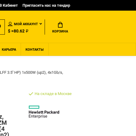
B Кабинет
Пригласить нас на тендер
МОЙ АККАУНТ
$ =80.62 ₽
КОРЗИНА
КАРЬЕРА
КОНТАКТЫ
FF 3.5'' HP) 1x500W (up2), 4x1Gb/s,
На складе в Москве
z,
/ZM
(4
p2),