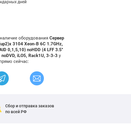
ендарных дней
и наличие оборудования
Сервер
(up2)x 3104 Xeon-B 6C 1.7GHz,
D 0,1,5,10) noHDD (4 LFF 3.5''
 noDVD, iLO5, Rack1U, 3-3-3
у
прямо сейчас:
Сбор и отправка заказов
по всей РФ