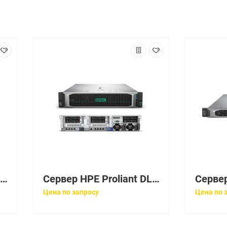
Сервер HPE Proliant DL360 Gen10, 1x 4208 Xeon-S 8C 2.1GHz, 1x16GB-R DDR4, S100i/ZM (RAID 0,1,5,10) noHDD (4 LFF 3.5'' HP) 1x500W (up2), 4x1Gb/s FLR, noDVD, iLO5, Rack1U, 3-3-3
Сервер HPE Proliant DL360 Gen10 Bronze 3204 Rack(1U)/Xeon6C 1.9GHz(8,25Mb)/1x16GbR2D_2933/S100i(ZM/RAID 0/1/10/5)/noHDD(8/10+1up)SFF/ noDVD/iLOstd/5HPfans/4x1GbEth/EasyRK/1x500wFPlat(2up)
Цена по запросу
Цена по 