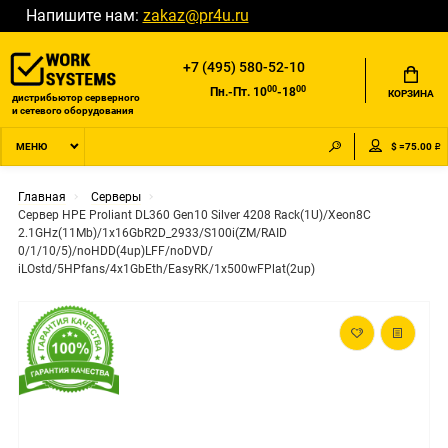
Напишите нам:
zakaz@pr4u.ru
+7 (495) 580-52-10
00
00
Пн.-Пт. 10
-18
КОРЗИНА
дистрибьютор серверного
и сетевого оборудования
$ =75.00 ₽
МЕНЮ
Главная
Серверы
Сервер HPE Proliant DL360 Gen10 Silver 4208 Rack(1U)/Xeon8C
2.1GHz(11Mb)/1x16GbR2D_2933/S100i(ZM/RAID
0/1/10/5)/noHDD(4up)LFF/noDVD/
iLOstd/5HPfans/4x1GbEth/EasyRK/1x500wFPlat(2up)