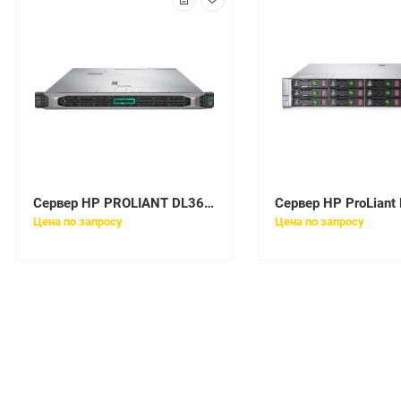
Сервер HP PROLIANT DL360 GEN10 4114 85W 1P 16G-2R P408I-A 8SFF 1X500W BASE [867962-B21]
Цена по запросу
Цена по запросу