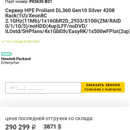
Парт-номер:
P03635-B21
Сервер HPE Proliant DL360 Gen10 Silver 4208
Rack(1U)/Xeon8C
2.1GHz(11Mb)/1x16GbR2D_2933/S100i(ZM/RAID
0/1/10/5)/noHDD(4up)LFF/noDVD/
iLOstd/5HPfans/4x1GbEth/EasyRK/1x500wFPlat(2up
На складе в Москве
ЗАКАЗАТЬ ЗВОНОК
поможем с выбором
цена последней отгрузки со склада:
3871 $
290 299 ₽