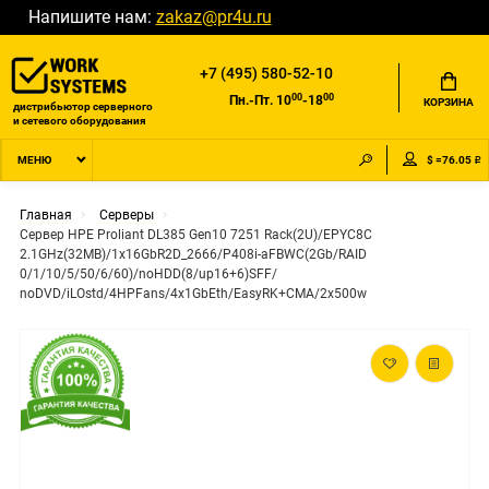
Напишите нам:
zakaz@pr4u.ru
+7 (495) 580-52-10
00
00
Пн.-Пт. 10
-18
КОРЗИНА
дистрибьютор серверного
и сетевого оборудования
$ =76.05 ₽
МЕНЮ
Главная
Серверы
Сервер HPE Proliant DL385 Gen10 7251 Rack(2U)/EPYC8C
2.1GHz(32MB)/1x16GbR2D_2666/P408i-aFBWC(2Gb/RAID
0/1/10/5/50/6/60)/noHDD(8/up16+6)SFF/
noDVD/iLOstd/4HPFans/4x1GbEth/EasyRK+CMA/2x500w