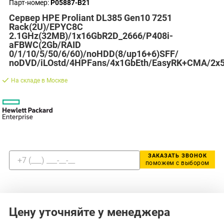
Парт-номер:
P05887-B21
Сервер HPE Proliant DL385 Gen10 7251
Rack(2U)/EPYC8C
2.1GHz(32MB)/1x16GbR2D_2666/P408i-
aFBWC(2Gb/RAID
0/1/10/5/50/6/60)/noHDD(8/up16+6)SFF/
noDVD/iLOstd/4HPFans/4x1GbEth/EasyRK+CMA/2x
На складе в Москве
ЗАКАЗАТЬ ЗВОНОК
поможем с выбором
Цену уточняйте у менеджера