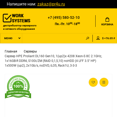
Напишите нам:
zakaz@pr4u.ru
+7 (495) 580-52-10
00
00
Пн.-Пт. 10
-18
КОРЗИНА
дистрибьютор серверного
и сетевого оборудования
$ =76.05 ₽
МЕНЮ
Главная
Серверы
Сервер HPE Proliant DL160 Gen10, 1(up2)x 4208 Xeon-S 8C 2.1GHz,
1x16GB-R DDR4, S100i/ZM (RAID 0,1,5,10) noHDD (4 LFF 3.5'' HP)
1x500W (up2), 2x1Gb/s, noDVD, iLO5, Rack1U, 3-3-3