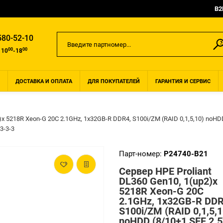
B2
580-52-10
00
00
 10
-18
ДОСТАВКА И ОПЛАТА
ДЛЯ ПОКУПАТЕЛЕЙ
ГАРАНТИЯ И СЕРВИС
)x 5218R Xeon-G 20C 2.1GHz, 1x32GB-R DDR4, S100i/ZM (RAID 0,1,5,10) noHDD
3-3-3
Парт-номер:
P24740-B21
Сервер HPE Proliant
DL360 Gen10, 1(up2)x
5218R Xeon-G 20C
2.1GHz, 1x32GB-R DDR
S100i/ZM (RAID 0,1,5,1
noHDD (8/10+1 SFF 2.5