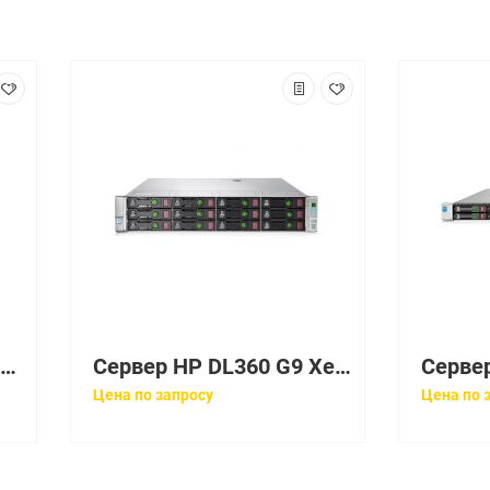
Сервер HPE Proliant DL360 Gen10 Gold 5220 Rack(1U)/Xeon18C 2.2GHz(22MB)/1x32GbR2D_2933/P408i-aFBWC(2Gb/RAID 0/1/10/5/50/6/60)/noHDD(8/ 10+1up)SFF/noDVD/iLOstd/4x1GbEth/EasyRK/1x800wPlat(2up)
Сервер HP DL360 G9 Xeon E5-2630v3 8C 2,4GHz, 20MB, 1U [755262-B21]
Цена по запросу
Цена по 