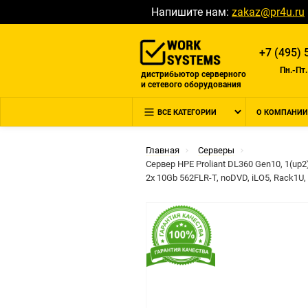
Напишите нам:
zakaz@pr4u.ru
+7 (495) 
Пн.-Пт.
дистрибьютор серверного
и сетевого оборудования
ВСЕ КАТЕГОРИИ
О КОМПАНИИ
Главная
Серверы
Сервер HPE Proliant DL360 Gen10, 1(up2
2x 10Gb 562FLR-T, noDVD, iLO5, Rack1U, 