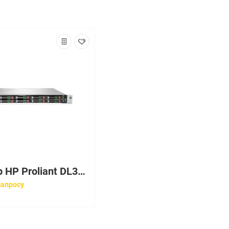
Cервер HP Proliant DL360 Gen9 E5-2640v4 Rack(1U)/16Gb/P440ar/4x1Gb/EasyRK/500w [848736-B21]
запросу