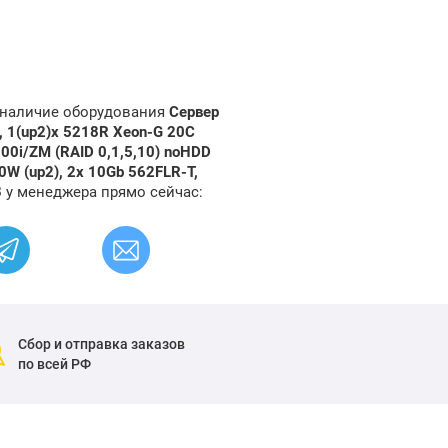
и наличие оборудования
Сервер
, 1(up2)x 5218R Xeon-G 20C
00i/ZM (RAID 0,1,5,10) noHDD
0W (up2), 2x 10Gb 562FLR-T,
3
у менеджера прямо сейчас:
Сбор и отправка заказов
по всей РФ