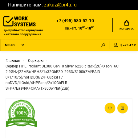
Напишите нам:
zakaz@pr4u.ru
+7 (495) 580-52-10
00
00
Пн.-Пт. 10
-18
КОРЗИНА
дистрибьютор серверного
и сетевого оборудования
$ =73.47 ₽
МЕНЮ
Главная
Серверы
Сервер HPE Proliant DL380 Gen10 Silver 6226R Rack(2U)/Xeon16C
2.9GHz(22MB)/HPHS/1x32GbR2D_2933/S100i(ZM/RAID
0/1/10/5)/noHDD(8/24+6up)SFF/
noDVD/iLOstd/4HPFans/2x10GbFLR-
SFP+/EasyRK+CMA/1x800wPlat(2up)