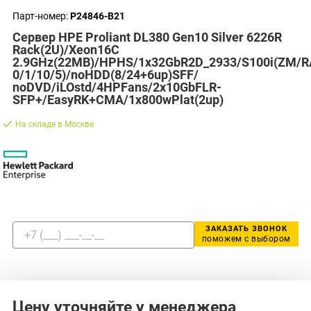
Парт-номер:
P24846-B21
Сервер HPE Proliant DL380 Gen10 Silver 6226R
Rack(2U)/Xeon16C
2.9GHz(22MB)/HPHS/1x32GbR2D_2933/S100i(ZM/R
0/1/10/5)/noHDD(8/24+6up)SFF/
noDVD/iLOstd/4HPFans/2x10GbFLR-
SFP+/EasyRK+CMA/1x800wPlat(2up)
На складе в Москве
ЗАКАЗАТЬ ЗВОНОК
поможем с выбором
Цену уточняйте у менеджера