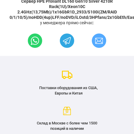
Сервер HPE Proliant DL160 Gen10 Silver 4210R
Rack(1U)/Xeon10C
2.4GHz(13,75Mb)/1x16GbR1D_2933/S100i(ZM/RAID
0/1/10/5)/noHDD(4up)LFF/noDVD/iLOstd/3HPfans/2x1GbEth/Ea
у менеджера прямо сейчас:
Поставки оборудования из США,
Европы и Китая
Склад в Москве с более чем 1500
позиций в наличии