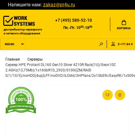
Напишите нам:
zakaz@pr4u.ru
+7 (495) 580-52-10
00
00
Пн.-Пт. 10
-18
КОРЗИНА
дистрибьютор серверного
и сетевого оборудования
$ =77.84 ₽
МЕНЮ
Главная
Серверы
Сервер HPE Proliant DL160 Gen10 Silver 4210R Rack(1U)/Xeon10C
2.4GHz(13,75Mb)/1x16GbR1D_2933/S100i(ZM/RAID
0/1/10/5)/noHDD(4up)LFF/noDVD/iLOstd/3HPfans/2x1GbEth/EasyRK/1x500