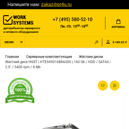
Напишите нам:
zakaz@pr4u.ru
+7 (495) 580-52-10
00
00
Пн.-Пт. 10
-18
КОРЗИНА
дистрибьютор серверного
и сетевого оборудования
$ =80.62 ₽
МЕНЮ
Главная
Серверные комплектующие
Жёсткие диски
Жесткий диск HGST | HTE545016B9A300 | 160 Gb / HDD / SATAII /
2.5" / 5400 rpm / 8 Mb