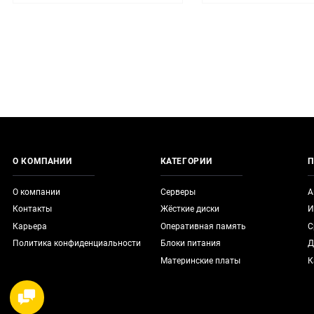
О КОМПАНИИ
КАТЕГОРИИ
П
О компании
Серверы
А
Контакты
Жёсткие диски
И
Карьера
Оперативная память
С
Политика конфиденциальности
Блоки питания
Д
Материнские платы
К