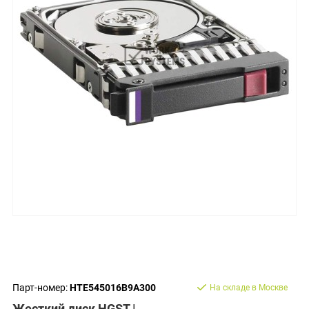
Парт-номер:
HTE545016B9A300
На складе в Москве
Жесткий диск HGST |