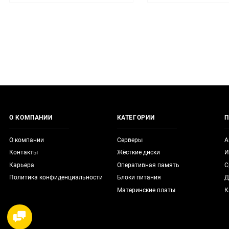
О КОМПАНИИ
КАТЕГОРИИ
П
О компании
Серверы
А
Контакты
Жёсткие диски
И
Карьера
Оперативная память
С
Политика конфиденциальности
Блоки питания
Д
Материнские платы
К