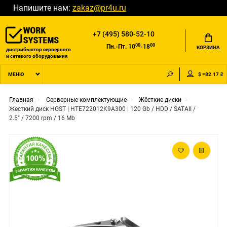
Напишите нам:
zakaz@pr4u.ru
+7 (495) 580-52-10
00
00
Пн.-Пт. 10
-18
КОРЗИНА
дистрибьютор серверного
и сетевого оборудования
$ =82.17 ₽
МЕНЮ
Главная
Серверные комплектующие
Жёсткие диски
Жесткий диск HGST | HTE722012K9A300 | 120 Gb / HDD / SATAII /
2.5" / 7200 rpm / 16 Mb