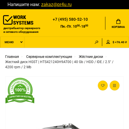
Напишите нам:
zakaz@pr4u.ru
+7 (495) 580-52-10
00
00
Пн.-Пт. 10
-18
КОРЗИНА
дистрибьютор серверного
и сетевого оборудования
$ =76.40 ₽
МЕНЮ
Главная
Серверные комплектующие
Жёсткие диски
Жесткий диск HGST | HTS421240H9AT00 | 40 Gb / HDD / IDE / 2.5" /
4200 rpm / 2 Mb