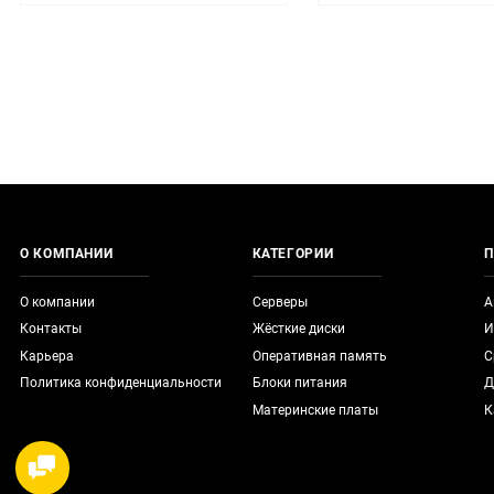
О КОМПАНИИ
КАТЕГОРИИ
П
О компании
Серверы
А
Контакты
Жёсткие диски
И
Карьера
Оперативная память
С
Политика конфиденциальности
Блоки питания
Д
Материнские платы
К