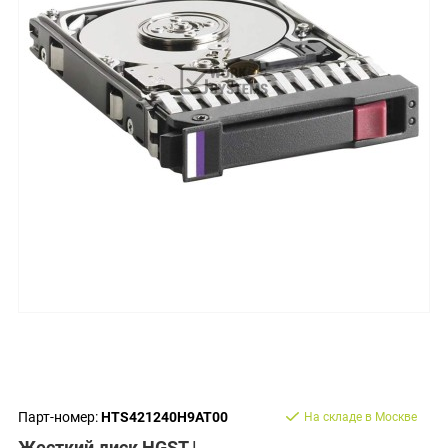
Парт-номер:
HTS421240H9AT00
На складе в Москве
Жесткий диск HGST |