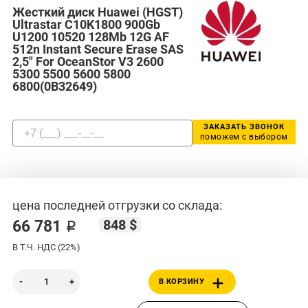
Жесткий диск Huawei (HGST)
Ultrastar C10K1800 900Gb
U1200 10520 128Mb 12G AF
512n Instant Secure Erase SAS
2,5" For OceanStor V3 2600
5300 5500 5600 5800
6800(0B32649)
ЗАКАЗАТЬ ЗВОНОК
поможем с выбором
цена последней отгрузки со склада:
848 $
66 781 ₽
В Т.Ч. НДС (22%)
В КОРЗИНУ