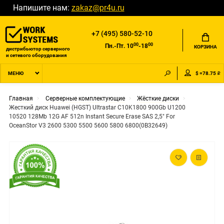
Напишите нам:
zakaz@pr4u.ru
+7 (495) 580-52-10
00
00
Пн.-Пт. 10
-18
КОРЗИНА
дистрибьютор серверного
и сетевого оборудования
$ =78.75 ₽
МЕНЮ
Главная
Серверные комплектующие
Жёсткие диски
Жесткий диск Huawei (HGST) Ultrastar C10K1800 900Gb U1200
10520 128Mb 12G AF 512n Instant Secure Erase SAS 2,5" For
OceanStor V3 2600 5300 5500 5600 5800 6800(0B32649)