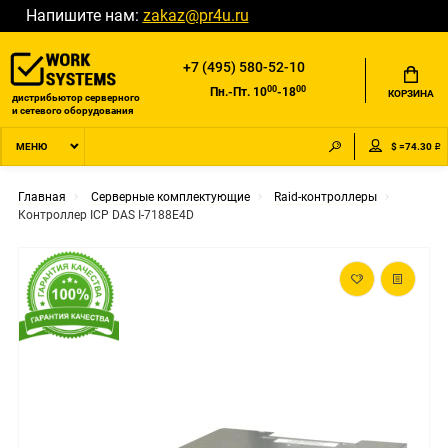
Напишите нам:
zakaz@pr4u.ru
+7 (495) 580-52-10
00
00
Пн.-Пт. 10
-18
КОРЗИНА
дистрибьютор серверного
и сетевого оборудования
$ =74.30 ₽
МЕНЮ
Главная
Серверные комплектующие
Raid-контроллеры
Контроллер ICP DAS I-7188E4D