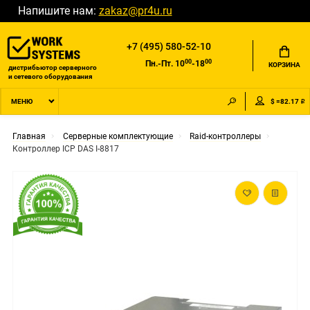
Напишите нам:
zakaz@pr4u.ru
+7 (495) 580-52-10
00
00
Пн.-Пт. 10
-18
КОРЗИНА
дистрибьютор серверного
и сетевого оборудования
$ =82.17 ₽
МЕНЮ
Главная
Серверные комплектующие
Raid-контроллеры
Контроллер ICP DAS I-8817