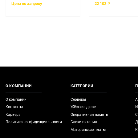
Цена по запросу
22 102 ₽
О КОМПАНИИ
КАТЕГОРИИ
П
О компании
Серверы
А
Контакты
Жёсткие диски
И
Карьера
Оперативная память
С
Политика конфиденциальности
Блоки питания
Д
Материнские платы
К