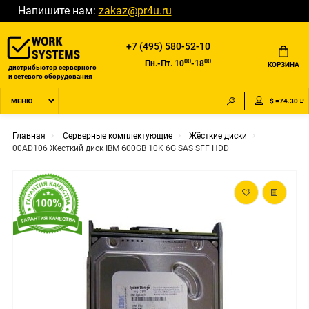
Напишите нам:
zakaz@pr4u.ru
+7 (495) 580-52-10
00
00
Пн.-Пт. 10
-18
КОРЗИНА
дистрибьютор серверного
и сетевого оборудования
$ =74.30 ₽
МЕНЮ
Главная
Серверные комплектующие
Жёсткие диски
00AD106 Жесткий диск IBM 600GB 10K 6G SAS SFF HDD