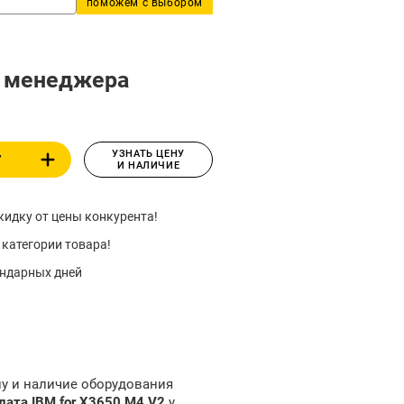
поможем с выбором
у менеджера
УЗНАТЬ ЦЕНУ
У
И НАЛИЧИЕ
идку от цены конкурента!
 категории товара!
ендарных дней
ну и наличие оборудования
ата IBM for X3650 M4 V2
у