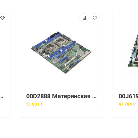
плата 46D1406 IBM для x3400/x3500 M2
00D2888 Материнская плата IBM XSERIES X3650 M4 SERVER SYSTEMBOARD
51 031 ₽
47 784 ₽