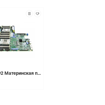
00J6192 Материнская плата IBM XSERIES X3550 M4