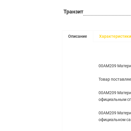
Транзит
Описание
Характеристик
00AM209 Материн
Товар поставляе
00AM209 Материн
официальным сп
00AM209 Материн
официальном са