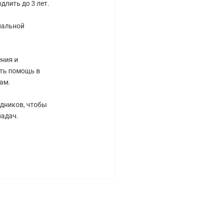
длить до 3 лет.
нальной
ния и
ть помощь в
ам.
дников, чтобы
задач.