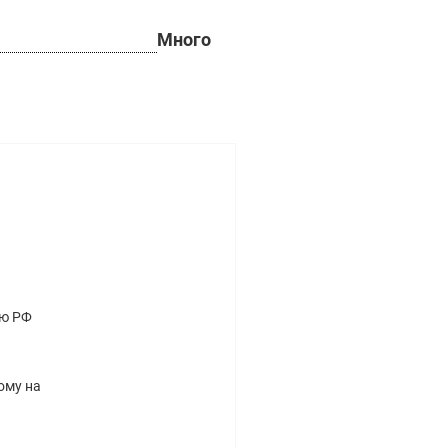
Много
ию РФ
ому на