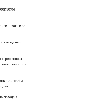
[00D5036]
ии 1 года, и ее
производителя
IT-решения, а
совместимость и
дников, чтобы
задач.
на складе в