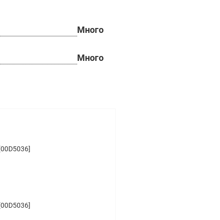
Много
Много
[00D5036]
[00D5036]