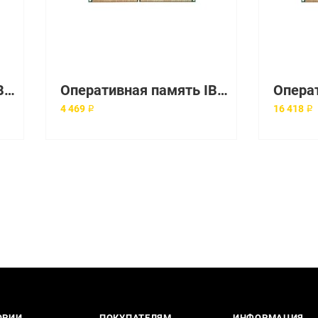
Оперативная память IBM 4Gb REG ECC Dual Rank Low Voltage LP PC3L-10600R-9 RAM DDRIII-1333 [49y3777]
Оперативная память IBM 1x512Mb REG ECC PC2-3200 [38L6015]
4 469 ₽
16 418 ₽
ОРИИ
ПОКУПАТЕЛЯМ
ИНФОРМАЦИЯ