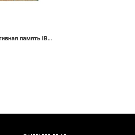
Оперативная память IBM 8GB kit (2x4 GB) PC2-4200 CL4 ECC DDR2 SDRAM VLP RDIMM [39M5870]