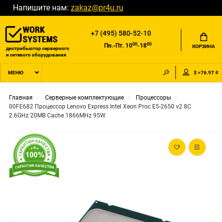
Напишите нам:
zakaz@pr4u.ru
+7 (495) 580-52-10
00
00
Пн.-Пт. 10
-18
КОРЗИНА
дистрибьютор серверного
и сетевого оборудования
$ =76.97 ₽
МЕНЮ
Главная
Серверные комплектующие
Процессоры
00FE682 Процессор Lenovo Express Intel Xeon Proc E5-2650 v2 8C
2.6GHz 20MB Cache 1866MHz 95W