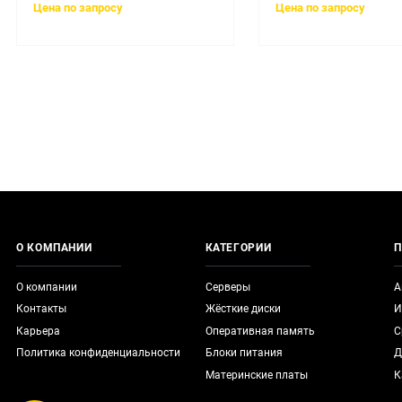
Цена по запросу
Цена по запросу
О КОМПАНИИ
КАТЕГОРИИ
П
О компании
Серверы
А
Контакты
Жёсткие диски
И
Карьера
Оперативная память
С
Политика конфиденциальности
Блоки питания
Д
Материнские платы
К