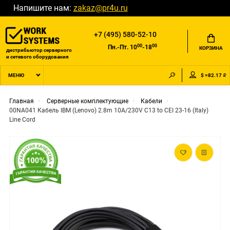
Напишите нам:
zakaz@pr4u.ru
+7 (495) 580-52-10
00
00
Пн.-Пт. 10
-18
КОРЗИНА
дистрибьютор серверного
и сетевого оборудования
$ =82.17 ₽
МЕНЮ
Главная
Серверные комплектующие
Кабели
00NA041 Кабель IBM (Lenovo) 2.8m 10A/230V C13 to CEI 23-16 (Italy)
Line Cord