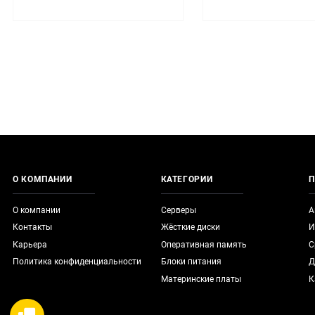
О КОМПАНИИ
КАТЕГОРИИ
П
О компании
Серверы
А
Контакты
Жёсткие диски
И
Карьера
Оперативная память
С
Политика конфиденциальности
Блоки питания
Д
Материнские платы
К