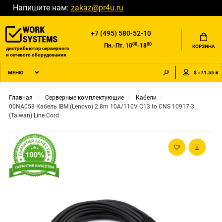
Напишите нам:
zakaz@pr4u.ru
+7 (495) 580-52-10
00
00
Пн.-Пт. 10
-18
КОРЗИНА
дистрибьютор серверного
и сетевого оборудования
$ =71.55 ₽
МЕНЮ
Главная
Серверные комплектующие
Кабели
00NA053 Кабель IBM (Lenovo) 2.8m 10A/110V C13 to CNS 10917-3
(Taiwan) Line Cord