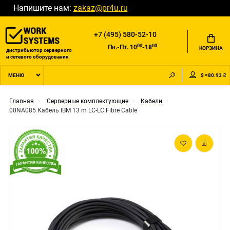
Напишите нам:
zakaz@pr4u.ru
+7 (495) 580-52-10
00
00
Пн.-Пт. 10
-18
КОРЗИНА
дистрибьютор серверного
и сетевого оборудования
$ =80.93 ₽
МЕНЮ
Главная
Серверные комплектующие
Кабели
00NA085 Кабель IBM 13 m LC-LC Fibre Cable