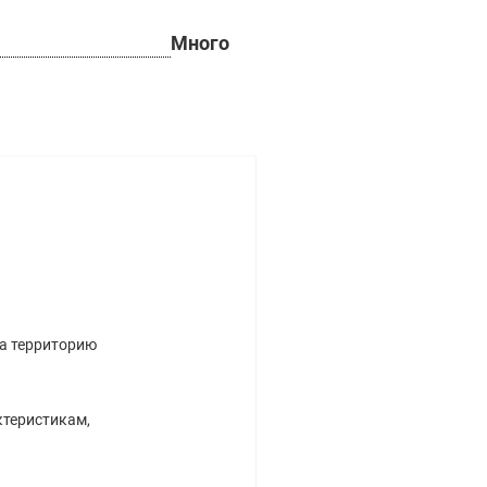
Много
на территорию
ктеристикам,