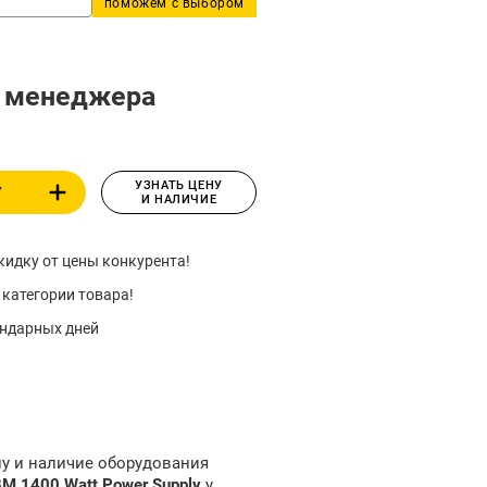
поможем с выбором
у менеджера
УЗНАТЬ ЦЕНУ
У
И НАЛИЧИЕ
идку от цены конкурента!
 категории товара!
ендарных дней
ну и наличие оборудования
M 1400 Watt Power Supply
у