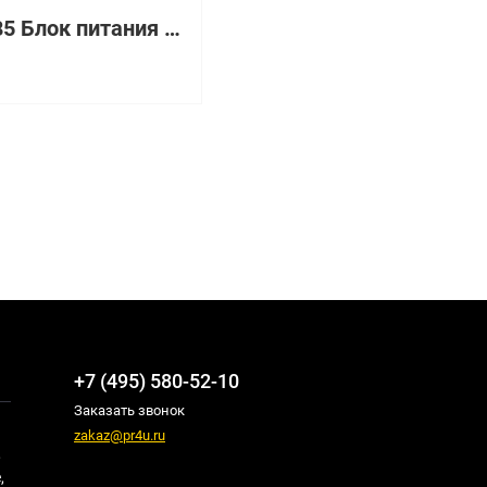
00E7185 Блок питания LENOVO (IBM) 1925 Вт для 8202/8205/8231/8246 Server
₽
+7 (495) 580-52-10
Заказать звонок
zakaz@pr4u.ru
,
,