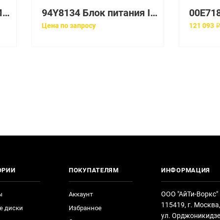
EL1B Блок питания IBM 1400W AC Power Supply
94Y8134 Блок питания IBM 1400W AC Power Supply
Цена по запросу
121 093 
ОРИИ
ПОКУПАТЕЛЯМ
ИНФОРМАЦИЯ
ООО "АйТи-Воркс"
ы
Аккаунт
115419, г. Москва
е диски
Избранное
ул. Орджоникидзе