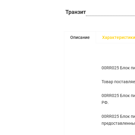
Транзит
Описание
Характеристик
00RR025 Блок пи
Товар поставляе
00RR025 Блок пи
РФ.
00RR025 Блок пи
предоставленным