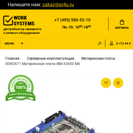
Напишите нам:
zakaz@pr4u.ru
+7 (495) 580-52-10
00
00
Пн.-Пт. 10
-18
КОРЗИНА
дистрибьютор серверного
и сетевого оборудования
$ =73.44 ₽
МЕНЮ
Главная
Серверные комплектующие
Материнские платы
00W2671 Материнская плата IBM X3650 M4