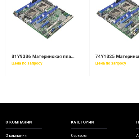
81Y9386 Материнская плата IBM HS23 BladeCenter System board
Цена по запросу
Цена по запросу
О КОМПАНИИ
КАТЕГОРИИ
П
О компании
Серверы
А