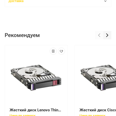
Доставка
Рекомендуем
Жесткий диск Lenovo ThinkSystem 2Tb U600 7200 6G AF 512e G4HS SATA 2,5" For ThinkSystem SR850 SR650 SR630 SR550 SR530 SN850 SN550 SD530 ST550(00YK026)
Цена по запросу
Цена по запросу