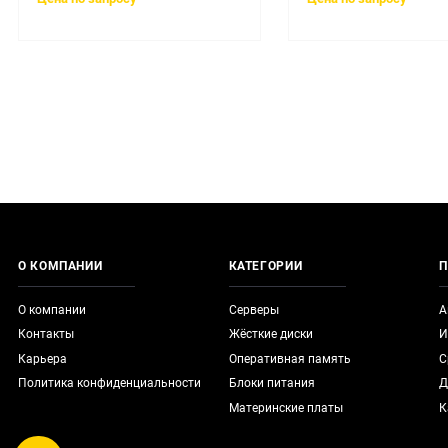
О КОМПАНИИ
КАТЕГОРИИ
П
О компании
Серверы
А
Контакты
Жёсткие диски
И
Карьера
Оперативная память
С
Политика конфиденциальности
Блоки питания
Д
Материнские платы
К