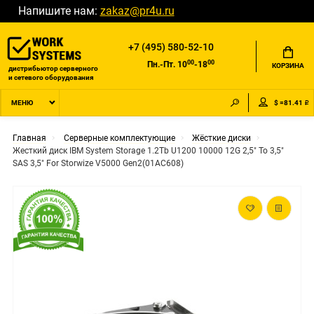
Напишите нам:
zakaz@pr4u.ru
+7 (495) 580-52-10
00
00
Пн.-Пт. 10
-18
КОРЗИНА
дистрибьютор серверного
и сетевого оборудования
$ =81.41 ₽
МЕНЮ
Главная
Серверные комплектующие
Жёсткие диски
Жесткий диск IBM System Storage 1.2Tb U1200 10000 12G 2,5" To 3,5"
SAS 3,5" For Storwize V5000 Gen2(01AC608)