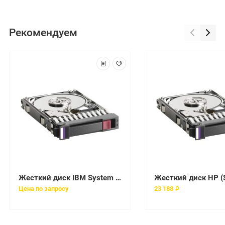
Рекомендуем
Жесткий диск IBM System Storage (Seagate) Enterprise Performance 10K HDD v8 900Gb U1200 10000 128Mb 12G AF 512n SAS 2,5" For Storwize V7000 Gen1(207x_ST900MM0168)
Цена по запросу
23 188 ₽