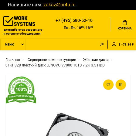
Напишите нам:
zakaz@pr4u.ru
+7 (495) 580-52-10
00
00
Пн.-Пт. 10
-18
КОРЗИНА
дистрибьютор серверного
и сетевого оборудования
$ =73.34 ₽
МЕНЮ
Главная
Серверные комплектующие
Жёсткие диски
01KP828 Жесткий диск LENOVO V7000 10TB 7.2K 3.5 HDD