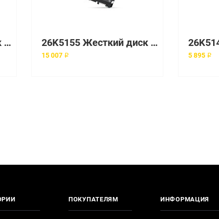
36R7338 Жесткий диск IBM (Lenovo)
26K5155 Жесткий диск IBM (Lenovo) 3.5" 10000 об/мин
15 007 ₽
5 895 ₽
ОРИИ
ПОКУПАТЕЛЯМ
ИНФОРМАЦИЯ