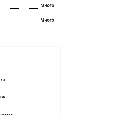
Много
Много
там
 РФ
азанному на