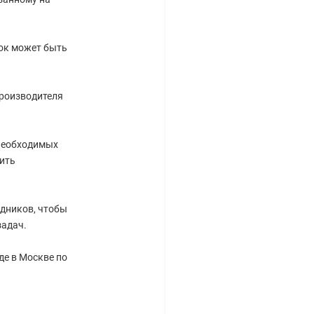
рок может быть
производителя
 необходимых
ить
дников, чтобы
задач.
де в Москве по