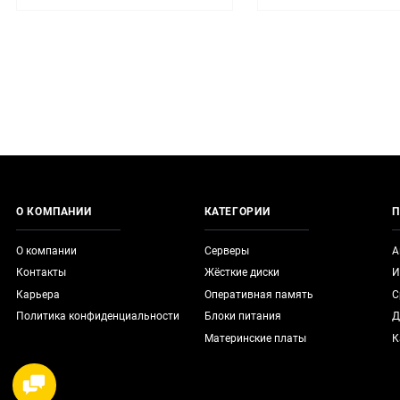
О КОМПАНИИ
КАТЕГОРИИ
П
О компании
Серверы
А
Контакты
Жёсткие диски
И
Карьера
Оперативная память
С
Политика конфиденциальности
Блоки питания
Д
Материнские платы
К