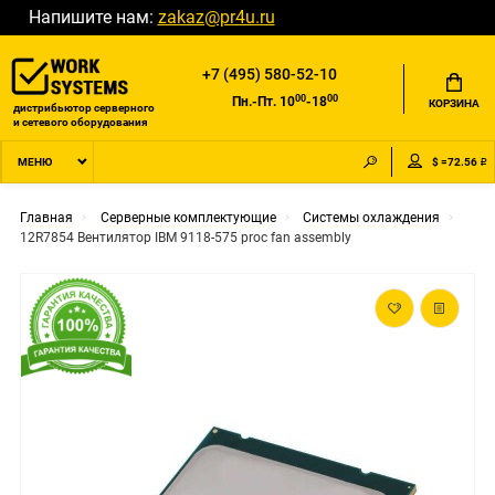
Напишите нам:
zakaz@pr4u.ru
+7 (495) 580-52-10
00
00
Пн.-Пт. 10
-18
КОРЗИНА
дистрибьютор серверного
и сетевого оборудования
$ =72.56 ₽
МЕНЮ
Главная
Серверные комплектующие
Системы охлаждения
12R7854 Вентилятор IBM 9118-575 proc fan assembly