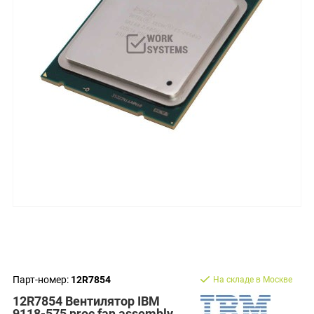
Парт-номер:
12R7854
На складе в Москве
12R7854 Вентилятор IBM
9118-575 proc fan assembly