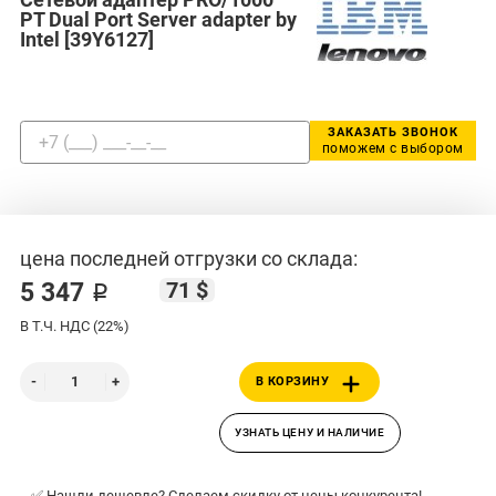
PT Dual Port Server adapter by
Intel [39Y6127]
ЗАКАЗАТЬ ЗВОНОК
поможем с выбором
цена последней отгрузки со склада:
71 $
5 347 ₽
В Т.Ч. НДС (22%)
В КОРЗИНУ
УЗНАТЬ ЦЕНУ И НАЛИЧИЕ
✅ Нашли дешевле? Сделаем скидку от цены конкурента!