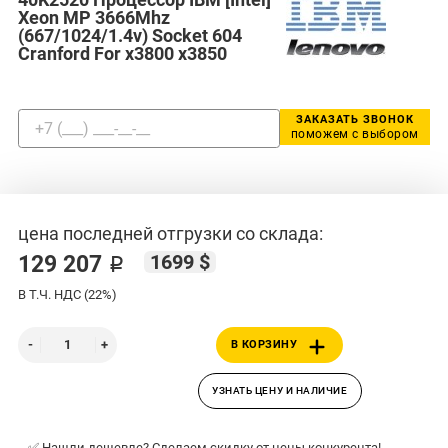
Xeon MP 3666Mhz
(667/1024/1.4v) Socket 604
Cranford For x3800 x3850
ЗАКАЗАТЬ ЗВОНОК
поможем с выбором
цена последней отгрузки со склада:
1699 $
129 207 ₽
В Т.Ч. НДС (22%)
В КОРЗИНУ
УЗНАТЬ ЦЕНУ И НАЛИЧИЕ
✅ Нашли дешевле? Сделаем скидку от цены конкурента!