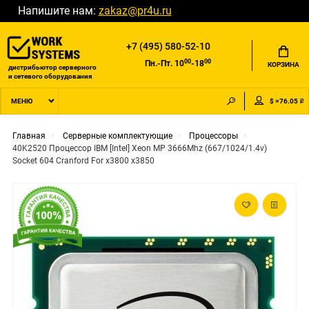
Напишите нам:
zakaz@pr4u.ru
+7 (495) 580-52-10
00
00
Пн.-Пт. 10
-18
КОРЗИНА
дистрибьютор серверного
и сетевого оборудования
$ =76.05 ₽
МЕНЮ
Главная
Серверные комплектующие
Процессоры
40K2520 Процессор IBM [Intel] Xeon MP 3666Mhz (667/1024/1.4v)
Socket 604 Cranford For x3800 x3850