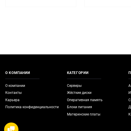
О КОМПАНИИ
КАТЕГОРИИ
П
О компании
Серверы
А
Контакты
Жёсткие диски
И
Карьера
Оперативная память
С
Политика конфиденциальности
Блоки питания
Д
Материнские платы
К