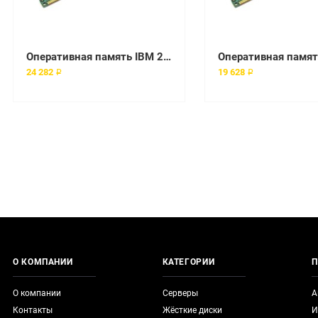
Оперативная память IBM 2GB PC3-10600 DDR3-1333 2Rx8 ECC Registered RDIMM [44T1481]
24 282 ₽
19 628 ₽
О КОМПАНИИ
КАТЕГОРИИ
П
О компании
Серверы
А
Контакты
Жёсткие диски
И