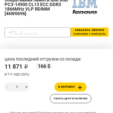
PC3-14900 CL13 ECC DDR3
1866MHz VLP RDIMM
[46W0696]
ЗАКАЗАТЬ ЗВОНОК
поможем с выбором
цена последней отгрузки со склада:
166 $
11 871 ₽
В Т.Ч. НДС (22%)
В КОРЗИНУ
УЗНАТЬ ЦЕНУ И НАЛИЧИЕ
✅ Нашли дешевле? Сделаем скидку от цены конкурента!