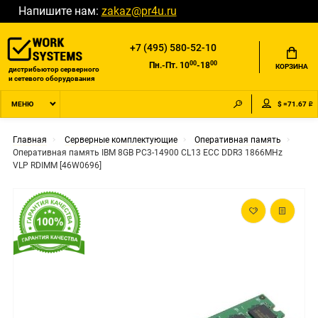
Напишите нам:
zakaz@pr4u.ru
+7 (495) 580-52-10
00
00
Пн.-Пт. 10
-18
КОРЗИНА
дистрибьютор серверного
и сетевого оборудования
$ =71.67 ₽
МЕНЮ
Главная
Серверные комплектующие
Оперативная память
Оперативная память IBM 8GB PC3-14900 CL13 ECC DDR3 1866MHz
VLP RDIMM [46W0696]