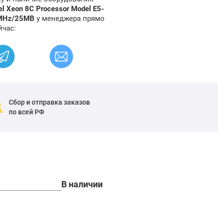
l Xeon 8C Processor Model E5-
6MHz/25MB
у менеджера прямо
йчас:
Сбор и отправка заказов
по всей РФ
В наличии