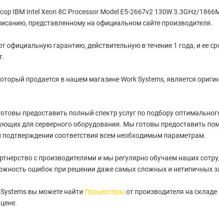
ор IBM Intel Xeon 8C Processor Model E5-2667v2 130W 3.3GHz/186
писанию, представленному на официальном сайте производителя.
т официальную гарантию, действительную в течение 1 года, и ее с
т.
оторый продается в нашем магазине Work Systems, является ориги
отовы предоставить полный спектр услуг по подбору оптимального 
ующих для серверного оборудования. Мы готовы предоставить пом
и подтверждении соответствия всем необходимым параметрам.
артнерство с производителями и мы регулярно обучаем наших сотру
ожность ошибок при решении даже самых сложных и нетипичных з
 Systems вы можете найти
Процессоры
от производителя на складе
цене.