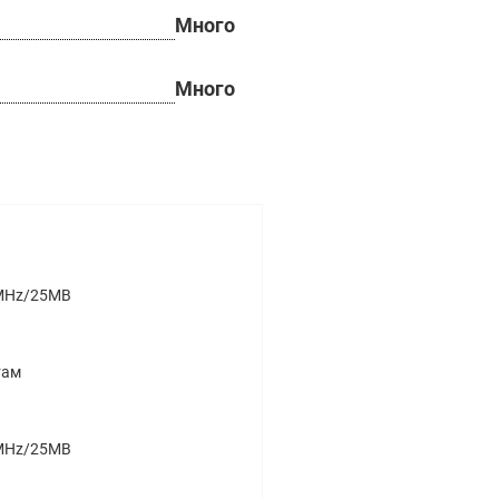
Много
Много
6MHz/25MB
там
6MHz/25MB