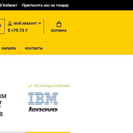
B Кабинет
Пригласить нас на тендер
МОЙ АККАУНТ
$ =79.73 ₽
КОРЗИНА
КАРЬЕРА
КОНТАКТЫ
На складе в Москве
BM
r
W
B