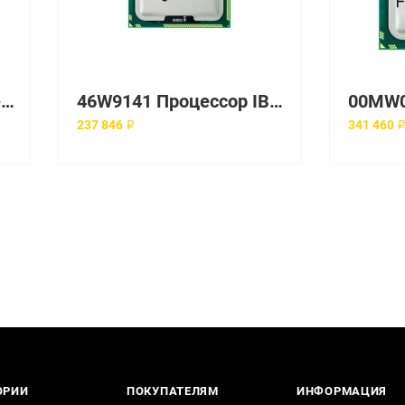
46W4372 Процессор Lenovo Intel Xeon Processor E5-2667 v2 8C 3.3GHz 25MB Cache 1866MHz 130W
46W9141 Процессор IBM Intel Xeon E5-2667 v2 3.3GHz
237 846 ₽
341 460 
ОРИИ
ПОКУПАТЕЛЯМ
ИНФОРМАЦИЯ