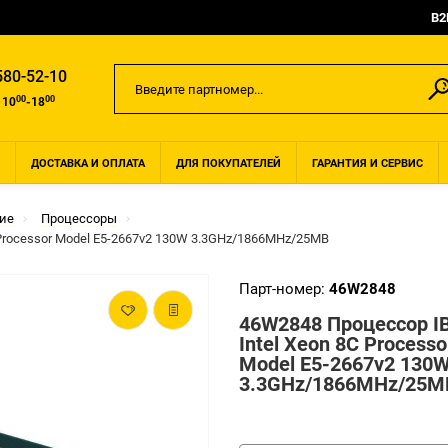
B2
580-52-10
00
00
 10
-18
ДОСТАВКА И ОПЛАТА
ДЛЯ ПОКУПАТЕЛЕЙ
ГАРАНТИЯ И СЕРВИС
ие
Процессоры
 Processor Model E5-2667v2 130W 3.3GHz/1866MHz/25MB
Парт-номер:
46W2848
46W2848 Процессор I
Intel Xeon 8C Processo
Model E5-2667v2 130
3.3GHz/1866MHz/25M