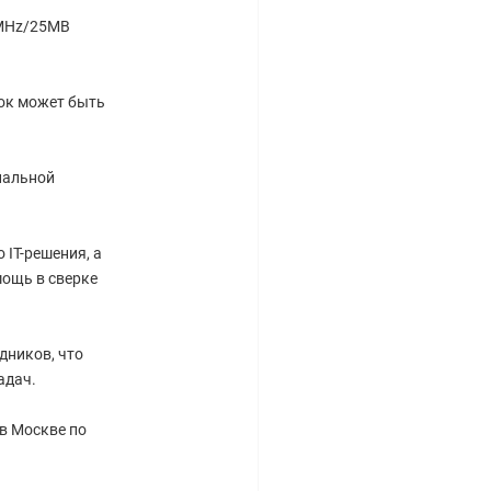
6MHz/25MB
рок может быть
нальной
IT-решения, а
ощь в сверке
дников, что
адач.
 в Москве по